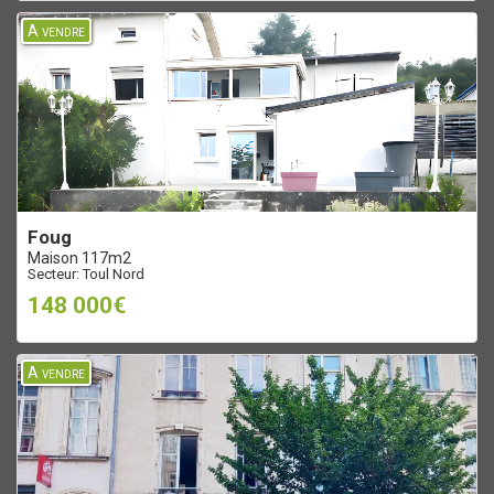
A vendre
foug
Maison 117m2
Secteur: Toul Nord
148 000€
A vendre