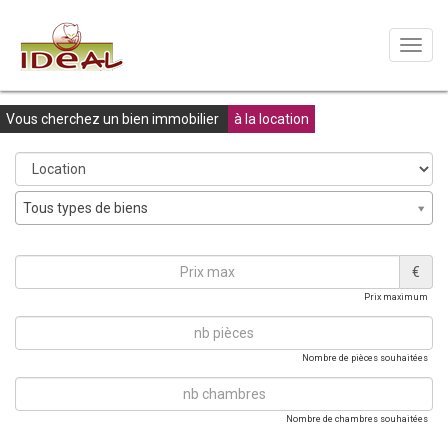
Toggl
navig
Vous cherchez un bien immobilier
à la location
Tous types de biens
€
Prix maximum
Nombre de pièces souhaitées
Nombre de chambres souhaitées